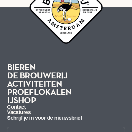
BIEREN
DE BROUWERIJ
ACTIVITEITEN
BIEREN
PROEFLOKALEN
DE BROUWERIJ
IJSHOP
ACTIVITEITEN
PROEFLOKALEN
IJSHOP
Contact
Vacatures
Schrijf je in voor de nieuwsbrief