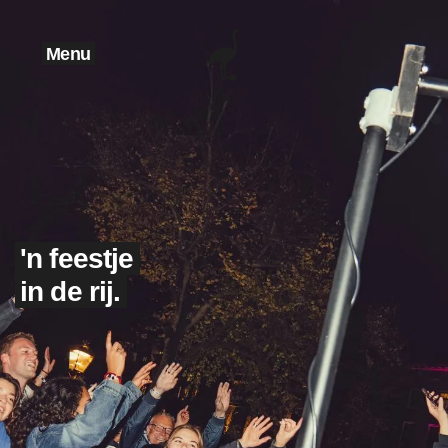
Menu
'n feestje
in de rij.