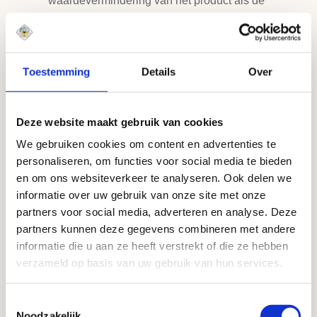
waardevermindering van het product als de
ondernemer hem niet voor of bij het sluiten van
de overeenkomst alle wettelijk verplichte
informatie over het herroepingsrecht heeft
verstrekt.
Toestemming
Details
Over
Artikel 8 – Uitoefening van het
Deze website maakt gebruik van cookies
herroepingsrecht door de consument en
We gebruiken cookies om content en advertenties te
kosten daarvan
personaliseren, om functies voor social media te bieden
en om ons websiteverkeer te analyseren. Ook delen we
Als de consument gebruik maakt van zijn
informatie over uw gebruik van onze site met onze
herroepingsrecht, meldt hij dit binnen de
partners voor social media, adverteren en analyse. Deze
bedenktermijn door middel van het
partners kunnen deze gegevens combineren met andere
modelformulier voor herroeping of op andere
informatie die u aan ze heeft verstrekt of die ze hebben
ondubbelzinnige wijze aan de ondernemer.
verzameld op basis van uw gebruik van hun services.
Zo snel mogelijk, maar binnen 14 dagen vanaf
Toestemmingsselectie
de dag volgend op de in lid 1 bedoelde
Noodzakelijk