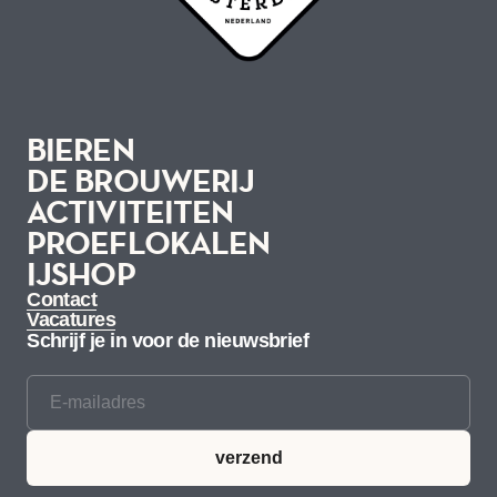
BIEREN
DE BROUWERIJ
ACTIVITEITEN
BIEREN
PROEFLOKALEN
DE BROUWERIJ
IJSHOP
ACTIVITEITEN
PROEFLOKALEN
IJSHOP
Contact
Vacatures
Schrijf je in voor de nieuwsbrief
verzend