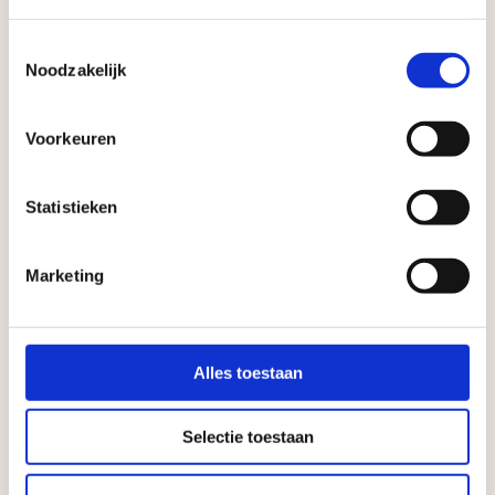
Toestemmingsselectie
Noodzakelijk
Blik 33cl
Fust 20L
Voorkeuren
Ik wil dit bier thuis
Statistieken
Albert Heijn
Ik wil dit bier in mijn zaak
Marketing
Alles toestaan
Selectie toestaan
OOK HET