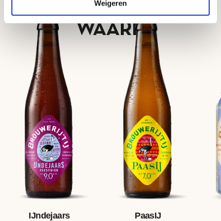
Weigeren
PROBEREN
WAARD
IJndejaars
PaasIJ