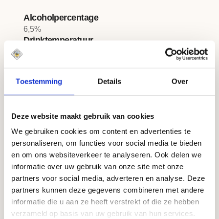
Alcoholpercentage
6,5%
Drinktemperatuur
6-8 °C graden
Ingrediënten
Amsterdams kraanwater · gerstemout · hop
Toestemming
Details
Over
Voedingswaarden
Per 100ml: energie: 233 kJ/56 kcal, vet <0.1g
(waarvan verzadigd: <0.1g), koolhydraten: 4.4g
Deze website maakt gebruik van cookies
(waarvan suikers: <0.5g), eiwit: 0.5g, zout: <0.1g
We gebruiken cookies om content en advertenties te
Allergenen
personaliseren, om functies voor social media te bieden
Gluten
en om ons websiteverkeer te analyseren. Ook delen we
informatie over uw gebruik van onze site met onze
partners voor social media, adverteren en analyse. Deze
Verkrijgbaar in
partners kunnen deze gegevens combineren met andere
informatie die u aan ze heeft verstrekt of die ze hebben
verzameld op basis van uw gebruik van hun services.