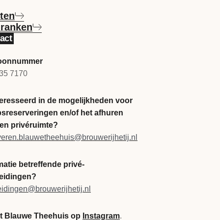
eten
dranken
act
foonnummer
35 7170
eresseerd in de mogelijkheden voor
sreserveringen en/of het afhuren
en privéruimte?
veren.blauwetheehuis@brouwerijhetij.nl
matie betreffende privé-
eidingen?
eidingen@brouwerijhetij.nl
't Blauwe Theehuis op
Instagram
.