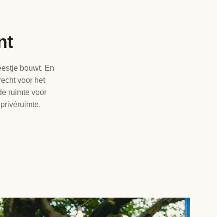
nt
eestje bouwt. En
recht voor het
 de ruimte voor
privéruimte.