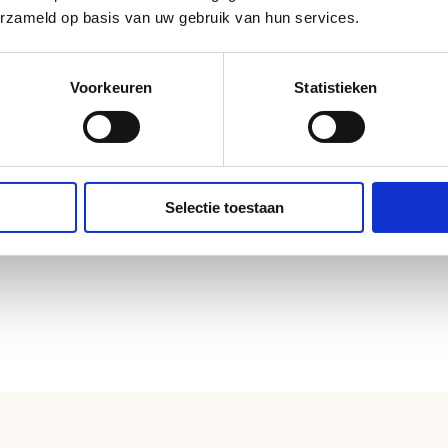
erzameld op basis van uw gebruik van hun services.
Voorkeuren
Statistieken
Een proeverij voor groepen
Selectie toestaan