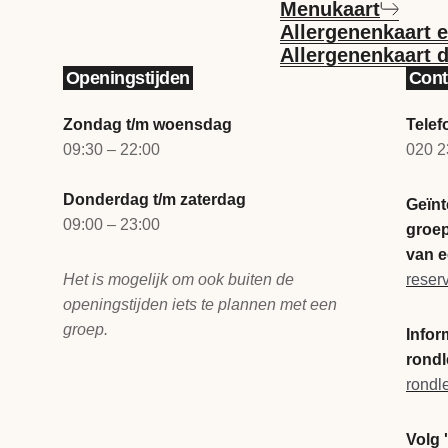
Menukaart
Allergenenkaart 
Allergenenkaart 
Openingstijden
Cont
Zondag t/m woensdag
Tele
09:30 – 22:00
020 2
Donderdag t/m zaterdag
Geïnt
09:00 – 23:00
groep
van e
Het is mogelijk om ook buiten de
reser
openingstijden iets te plannen met een
groep.
Infor
rondl
rondl
Volg 