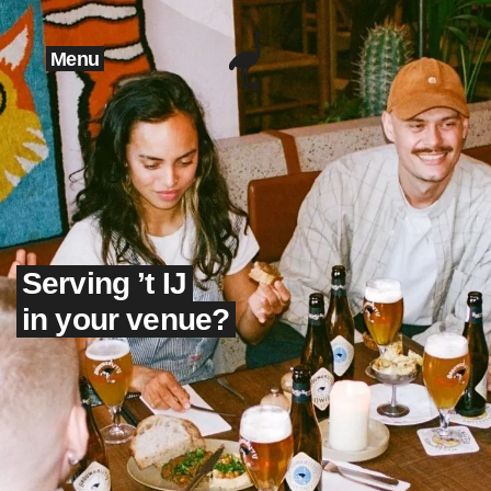
Menu
Serving ’t IJ
in your venue?