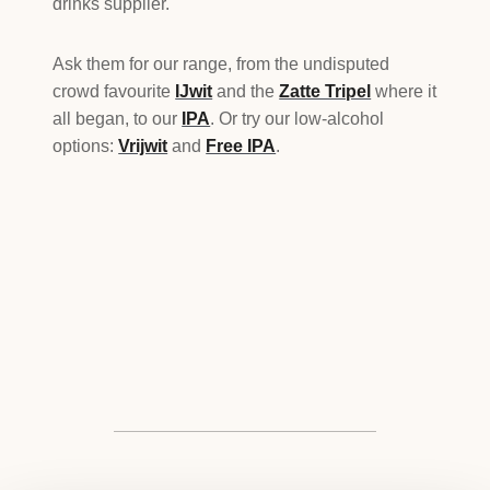
drinks supplier.
Ask them for our range, from the undisputed
crowd favourite
IJwit
and the
Zatte Tripel
where it
all began, to our
IPA
. Or try our low-alcohol
options:
Vrijwit
and
Free IPA
.